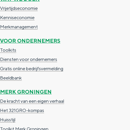
e
r
Vrijetijdseconomie
l
e
Kenniseconomie
T
Merkmanagement
r
VOOR ONDERNEMERS
a
Toolkits
d
Diensten voor ondernemers
e
Gratis online bedrijfsvermelding
Beeldbank
MERK GRONINGEN
De kracht van een eigen verhaal
Het 321GRO-kompas
Huisstijl
Toolkit Merk Groningen