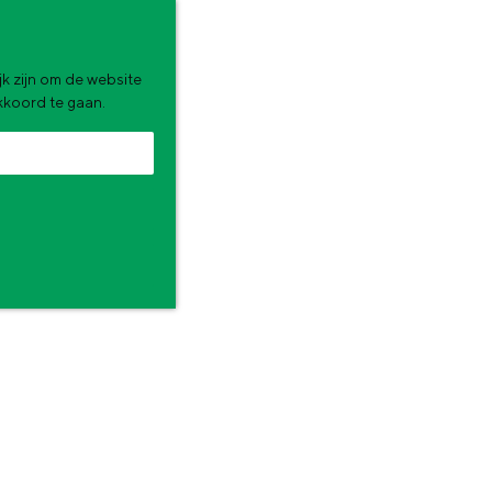
k zijn om de website
akkoord te gaan.
 dat rust, authenticiteit en bijzondere ervaringen dichterbij