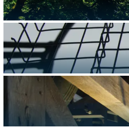
Wil jij ook laten zien dat er niets b
MERK GRONINGEN
Het verhaal van Groningen
Huisstijl
Toolkit Merk Groningen
Veelgestelde vragen