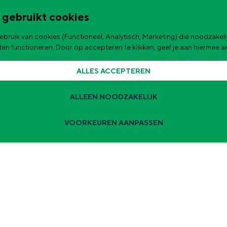
 gebruikt cookies
bruik van cookies (Functioneel, Analytisch, Marketing) die noodzakelij
aten functioneren. Door op accepteren te klikken, geef je aan hiermee 
ALLES ACCEPTEREN
ALLEEN NOODZAKELIJK
VOORKEUREN AANPASSEN
Ontdek wat je hebt
rgens voor nodig. Met onze campagne ‘Ontdek wat je hebt’ laten we zien