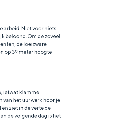
ggen: ons uiterlijk komt voort uit ons innerlijk.
e arbeid. Niet voor niets
ijk beloond. Om de zoveel
enten, de loeizware
 en op 39 meter hoogte
e, ietwat klamme
n van het uurwerk hoor je
en ziet in de verte de
van de volgende dag is het