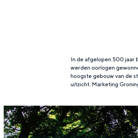
g
e
VOOR ONDERNEMERS
Diensten voor ondernemers
Bedrijfsvermelding Visit Gron
Toolkits
Beeldbank
In de afgelopen 500 jaar br
werden oorlogen gewonnen 
hoogste gebouw van de sta
uitzicht. Marketing Gronin