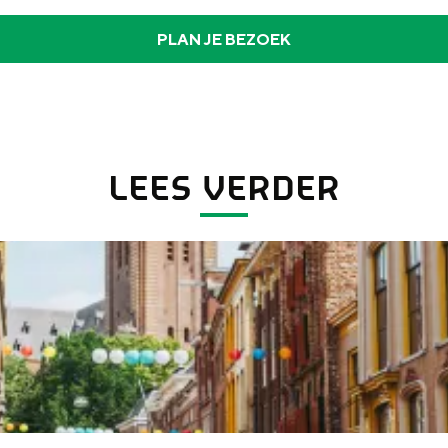
PLAN JE BEZOEK
Organisatie
e die zich inzet voor de brede ontwikkeling en profilering van Groning
LEES VERDER