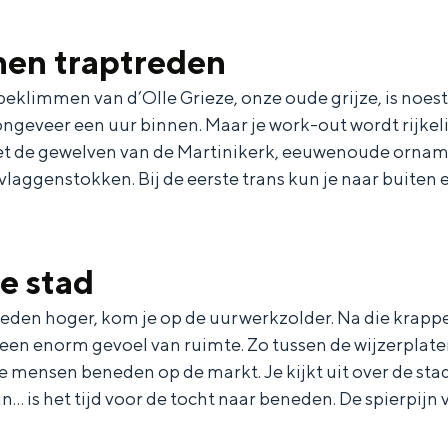
Huisstijl
nen traptreden
d op wie we zijn en waar we naartoe willen. Om het wat eenvoudiger te ze
 beklimmen van d’Olle Grieze, onze oude grijze, is noest
ngeveer een uur binnen. Maar je work-out wordt rijkel
met de gewelven van de Martinikerk, eeuwenoude ornam
vlaggenstokken. Bij de eerste trans kun je naar buiten
e stad
reden hoger, kom je op de uurwerkzolder. Na die krapp
een enorm gevoel van ruimte. Zo tussen de wijzerplate
mensen beneden op de markt. Je kijkt uit over de stad 
 is het tijd voor de tocht naar beneden. De spierpijn 