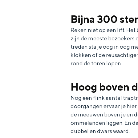
Bijna 300 ste
De huisstijl van Groningen is gebaseer
Reken niet op een lift. Het
zijn de meeste bezoekers o
OVER ONS
treden sta je oog in oog 
Organisatie
klokken of de reusachtige 
rond de toren lopen.
Team
Bestuur
Hoog boven d
Vacatures
Contact
Nog een flink aantal trapt
doorgangen ervaar je hier 
de meeuwen boven je en de 
ommelanden liggen. En dan…
dubbel en dwars waard.