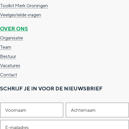
Toolkit Merk Groningen
Veelgestelde vragen
OVER ONS
Organisatie
Team
Bestuur
Vacatures
Contact
SCHRIJF JE IN VOOR DE NIEUWSBRIEF
V
A
o
c
E
o
h