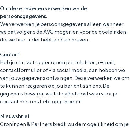
Bestuur
Om deze redenen verwerken we de
persoonsgegevens.
Vacatures
We verwerken je persoonsgegevens alleen wanneer
Contact
we dat volgens de AVG mogen en voor de doeleinden
die we hieronder hebben beschreven.
Contact
Heb je contact opgenomen per telefoon, e-mail,
contactformulier of via social media, dan hebben we
van jouw gegevens ontvangen. Deze verwerken we om
te kunnen reageren op jou bericht aan ons. De
gegevens bewaren we tot na het doel waarvoor je
Organisatie
contact met ons hebt opgenomen.
Groningen & Partners is de organisatie die
Nieuwsbrief
zich inzet voor de brede ontwikkeling en
profilering van Groningen. Ontstaan uit
Groningen & Partners biedt jou de mogelijkheid om je
een bundeling van krachten.