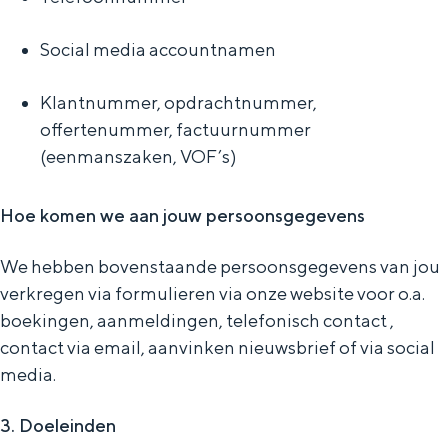
Social media accountnamen
Klantnummer, opdrachtnummer,
offertenummer, factuurnummer
(eenmanszaken, VOF’s)
Huisstijl
Hoe komen we aan jouw persoonsgegevens
De huisstijl van Groningen is gebaseerd
op wie we zijn en waar we naartoe willen.
We hebben bovenstaande persoonsgegevens van jou
Om het wat eenvoudiger te zeggen: ons
verkregen via formulieren via onze website voor o.a.
uiterlijk komt voort uit ons innerlijk.
boekingen, aanmeldingen, telefonisch contact ,
contact via email, aanvinken nieuwsbrief of via social
OVER ONS
media.
Organisatie
3. Doeleinden
Team