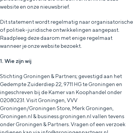
g
authenticiteit en bijzondere ervaringen
website en onze nieuwsbrief.
dichterbij zijn dan je denkt.
e
Dit statement wordt regelmatig naar organisatorische
of politiek-juridische ontwikkelingen aangepast.
VOOR ONDERNEMERS
Raadpleeg deze daarom met enige regelmaat
Diensten voor ondernemers
wanneer je onze website bezoekt.
Bedrijfsvermelding Visit Groningen
1. Wie zijn wij
Toolkits
Stichting Groningen & Partners; gevestigd aan het
Beeldbank
Gedempte Zuiderdiep 22, 9711 HG te Groningen en
ingeschreven bij de Kamer van Koophandel onder
02080231. Visit Groningen, VVV
Groningen/Groningen Store, Merk Groningen,
Groningen.nl & business.groningen.nl vallen tevens
onder Groningen & Partners. Vragen of een verzoek
indienen kan via info@groningenpartners.nl.