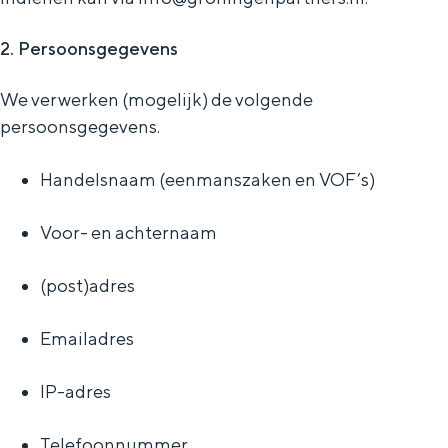
2. Persoonsgegevens
Toolkits
We verwerken (mogelijk) de volgende
Wil jij ook laten zien dat er niets boven
persoonsgegevens.
Groningen gaat? Dat kan! We hebben
verschillende toolkits samengesteld waar
Handelsnaam (eenmanszaken en VOF’s)
je zelf mee aan de slag kunt.
Voor- en achternaam
MERK GRONINGEN
(post)adres
Het verhaal van Groningen
Huisstijl
Emailadres
Toolkit Merk Groningen
IP-adres
Veelgestelde vragen
Telefoonnummer