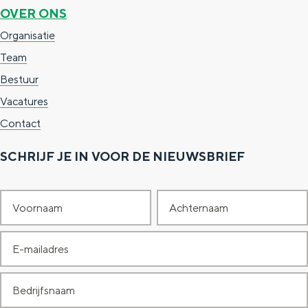
OVER ONS
Organisatie
Team
Bestuur
Vacatures
Contact
SCHRIJF JE IN VOOR DE NIEUWSBRIEF
V
A
o
c
E
o
h
-
r
t
B
m
n
e
e
a