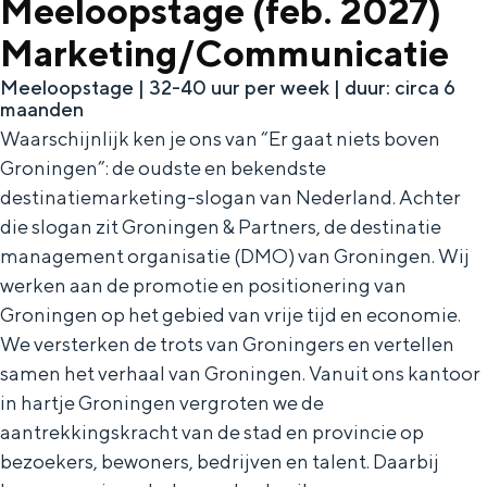
Meeloopstage (feb. 2027)
Marketing/Communicatie
Toolkits
Meeloopstage | 32-40 uur per week | duur: circa 6
maanden
Wil jij ook laten zien dat er niets boven
Waarschijnlijk ken je ons van “Er gaat niets boven
Groningen gaat? Dat kan! We hebben
Groningen”: de oudste en bekendste
verschillende toolkits samengesteld waar
destinatiemarketing-slogan van Nederland. Achter
je zelf mee aan de slag kunt.
die slogan zit Groningen & Partners, de destinatie
management organisatie (DMO) van Groningen. Wij
MERK GRONINGEN
werken aan de promotie en positionering van
Groningen op het gebied van vrije tijd en economie.
Het verhaal van Groningen
We versterken de trots van Groningers en vertellen
Huisstijl
samen het verhaal van Groningen. Vanuit ons kantoor
Toolkit Merk Groningen
in hartje Groningen vergroten we de
Veelgestelde vragen
aantrekkingskracht van de stad en provincie op
bezoekers, bewoners, bedrijven en talent. Daarbij