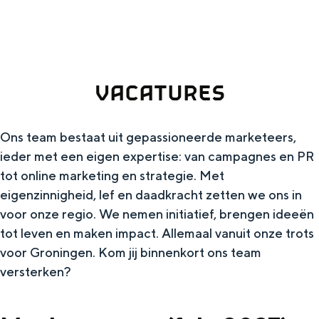
g
authenticiteit en bijzondere ervaringen
dichterbij zijn dan je denkt.
e
VOOR ONDERNEMERS
VACATURES
Diensten voor ondernemers
Bedrijfsvermelding Visit Groningen
Ons team bestaat uit gepassioneerde marketeers,
ieder met een eigen expertise: van campagnes en PR
tot online marketing en strategie. Met
Toolkits
eigenzinnigheid, lef en daadkracht zetten we ons in
Beeldbank
voor onze regio. We nemen initiatief, brengen ideeën
tot leven en maken impact. Allemaal vanuit onze trots
voor Groningen. Kom jij binnenkort ons team
versterken?