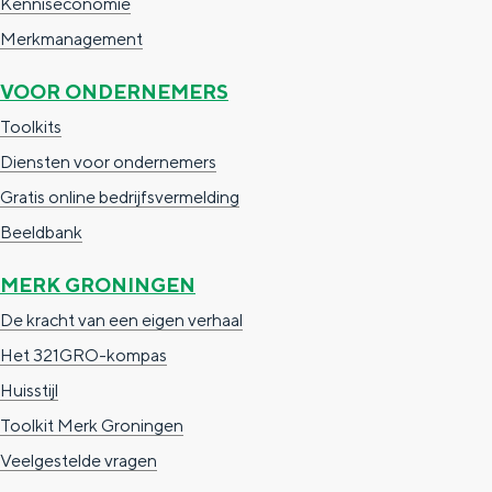
c
Kenniseconomie
t
Merkmanagement
VOOR ONDERNEMERS
Toolkits
Diensten voor ondernemers
Gratis online bedrijfsvermelding
Beeldbank
MERK GRONINGEN
De kracht van een eigen verhaal
Het 321GRO-kompas
Huisstijl
Toolkit Merk Groningen
Veelgestelde vragen