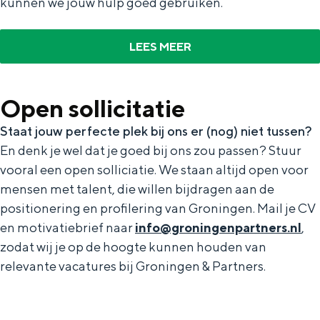
kunnen we jouw hulp goed gebruiken.
LEES MEER
Open sollicitatie
Staat jouw perfecte plek bij ons er (nog) niet tussen?
Huisstijl
En denk je wel dat je goed bij ons zou passen? Stuur
De huisstijl van Groningen is gebaseerd
vooral een open solliciatie. We staan altijd open voor
op wie we zijn en waar we naartoe willen.
mensen met talent, die willen bijdragen aan de
Om het wat eenvoudiger te zeggen: ons
positionering en profilering van Groningen. Mail je CV
uiterlijk komt voort uit ons innerlijk.
en motivatiebrief naar
info@groningenpartners.nl
,
zodat wij je op de hoogte kunnen houden van
relevante vacatures bij Groningen & Partners.
OVER ONS
Organisatie
Team