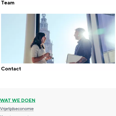
a
Team
T
t
e
i
a
e
m
Contact
C
o
n
t
WAT WE DOEN
a
Vrijetijdseconomie