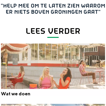
"HELP MEE OM TE LATEN ZIEN WAAROM
Bestuur
ER NIETS BOVEN GRONINGEN GAAT"
Vacatures
Contact
LEES VERDER
Organisatie
Groningen & Partners is de organisatie die
Wat we doen
zich inzet voor de brede ontwikkeling en
W
profilering van Groningen. Ontstaan uit
een bundeling van krachten.