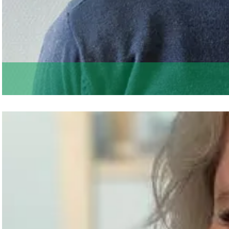
De huisstijl van Groningen is gebaseer
OVER ONS
Organisatie
Team
Bestuur
Vacatures
Contact