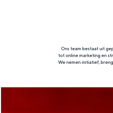
g
e
VOOR ONDERNEMERS
Diensten voor ondernemers
Bedrijfsvermelding Visit Gron
Toolkits
Beeldbank
Ons team bestaat uit ge
tot online marketing en st
We nemen initiatief, bren