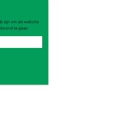
k zijn om de website
akkoord te gaan.
 dat rust, authenticiteit en bijzondere ervaringen dichterbij