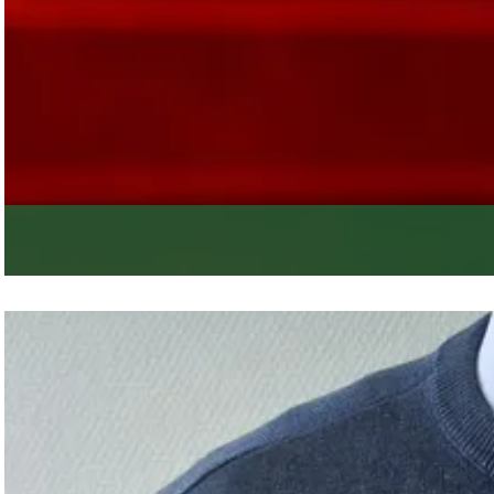
Wil jij ook laten zien dat er niets b
MERK GRONINGEN
Het verhaal van Groningen
Huisstijl
Toolkit Merk Groningen
Veelgestelde vragen