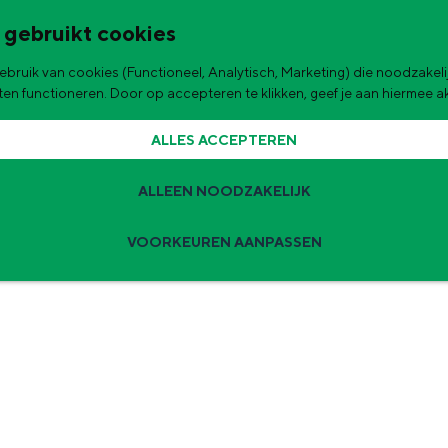
 gebruikt cookies
bruik van cookies (Functioneel, Analytisch, Marketing) die noodzakelij
aten functioneren. Door op accepteren te klikken, geef je aan hiermee 
ALLES ACCEPTEREN
ALLEEN NOODZAKELIJK
VOORKEUREN AANPASSEN
Ontdek wat je hebt
rgens voor nodig. Met onze campagne ‘Ontdek wat je hebt’ laten we zien