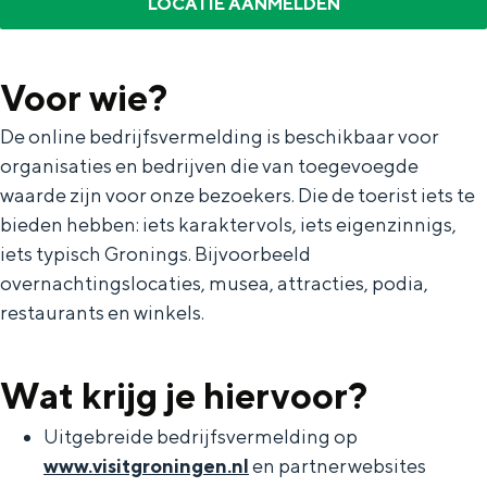
LOCATIE AANMELDEN
Toolkits
Voor wie?
Wil jij ook laten zien dat er niets boven
De online bedrijfsvermelding is beschikbaar voor
Groningen gaat? Dat kan! We hebben
organisaties en bedrijven die van toegevoegde
verschillende toolkits samengesteld waar
waarde zijn voor onze bezoekers. Die de toerist iets te
je zelf mee aan de slag kunt.
bieden hebben: iets karaktervols, iets eigenzinnigs,
iets typisch Gronings. Bijvoorbeeld
overnachtingslocaties, musea, attracties, podia,
MERK GRONINGEN
restaurants en winkels.
Het verhaal van Groningen
Huisstijl
Wat krijg je hiervoor?
Toolkit Merk Groningen
Veelgestelde vragen
Uitgebreide bedrijfsvermelding op
www.visitgroningen.nl
en partnerwebsites