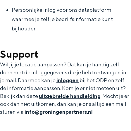
Persoonlijke inlog voor ons dataplatform
waarmee je zelf je bedrijfsinformatie kunt
bijhouden
Support
Huisstijl
Wil jij je locatie aanpassen? Dat kan je handig zelf
De huisstijl van Groningen is gebaseerd
doen met de inloggegevens die je hebt ontvangen in
op wie we zijn en waar we naartoe willen.
je mail. Daarmee kan je
inloggen
bij het ODP en zelf
Om het wat eenvoudiger te zeggen: ons
uiterlijk komt voort uit ons innerlijk.
de informatie aanpassen. Kom je er niet meteen uit?
Bekijk dan deze
uitgebreide handleiding
. Mocht je er
ook dan niet uitkomen, dan kan je ons altijd een mail
OVER ONS
sturen via
info@groningenpartners.nl
.
Organisatie
Team