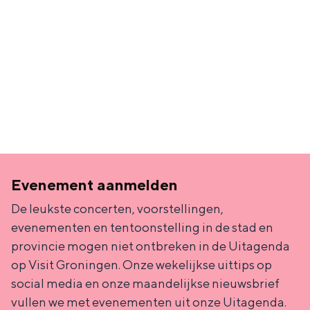
Bestuur
Vacatures
Contact
Evenement aanmelden
De leukste concerten, voorstellingen,
evenementen en tentoonstelling in de stad en
Organisatie
provincie mogen niet ontbreken in de Uitagenda
Groningen & Partners is de organisatie die
op Visit Groningen. Onze wekelijkse uittips op
zich inzet voor de brede ontwikkeling en
social media en onze maandelijkse nieuwsbrief
profilering van Groningen. Ontstaan uit
vullen we met evenementen uit onze Uitagenda.
een bundeling van krachten.