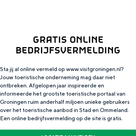
g
authenticiteit en bijzondere ervaringen
dichterbij zijn dan je denkt.
e
VOOR ONDERNEMERS
GRATIS ONLINE
Diensten voor ondernemers
BEDRIJFSVERMELDING
Bedrijfsvermelding Visit Groningen
Sta jij al online vermeld op www.visitgroningen.nl?
Toolkits
Jouw toeristische onderneming mag daar niet
ontbreken. Afgelopen jaar inspireerde en
Beeldbank
informeerde het grootste toeristische portaal van
Groningen ruim anderhalf miljoen unieke gebruikers
over het toeristische aanbod in Stad en Ommeland.
Een online bedrijfsvermelding op de site is gratis.