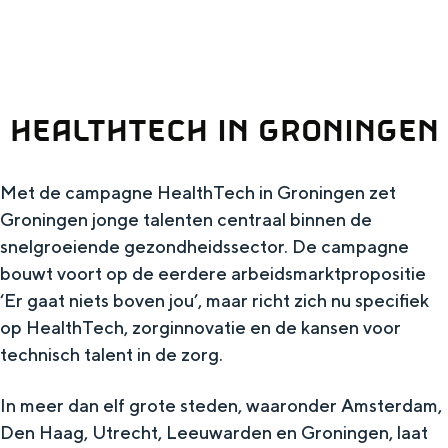
g
authenticiteit en bijzondere ervaringen
dichterbij zijn dan je denkt.
e
VOOR ONDERNEMERS
HEALTHTECH IN GRONINGEN
Diensten voor ondernemers
Bedrijfsvermelding Visit Groningen
Met de campagne HealthTech in Groningen zet
Groningen jonge talenten centraal binnen de
snelgroeiende gezondheidssector. De campagne
Toolkits
bouwt voort op de eerdere arbeidsmarktpropositie
Beeldbank
‘Er gaat niets boven jou’, maar richt zich nu specifiek
op HealthTech, zorginnovatie en de kansen voor
technisch talent in de zorg.
In meer dan elf grote steden, waaronder Amsterdam,
Den Haag, Utrecht, Leeuwarden en Groningen, laat