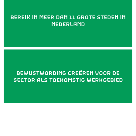
BEREIK IN MEER DAN 11 GROTE STEDEN IN
NEDERLAND
Huisstijl
De huisstijl van Groningen is gebaseerd
BEWUSTWORDING CREËREN VOOR DE
op wie we zijn en waar we naartoe willen.
SECTOR ALS TOEKOMSTIG WERKGEBIED
Om het wat eenvoudiger te zeggen: ons
uiterlijk komt voort uit ons innerlijk.
OVER ONS
Organisatie
Team