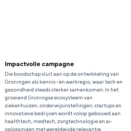
Bestuur
Vacatures
Contact
Impactvolle campagne
Die boodschap sluit aan op de ontwikkeling van
Groningen als kennis- en werkregio, waar tech en
gezondheid steeds sterker samenkomen. In het
groeiend Groningse ecosysteem van
Organisatie
ziekenhuizen, onderwijsinstellingen, startups en
Groningen & Partners is de organisatie die
innovatieve bedrijven wordt volop gebouwd aan
zich inzet voor de brede ontwikkeling en
healthtech, medtech, zorgtechnologie en ai-
profilering van Groningen. Ontstaan uit
oplossingen met wereldwijde relevantie.
een bundeling van krachten.