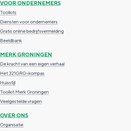
VOOR ONDERNEMERS
r
e
Toolkits
n
n
Diensten voor ondernemers
e
.
Gratis online bedrijfsvermelding
m
n
Beeldbank
e
l
r
MERK GRONINGEN
s
De kracht van een eigen verhaal
Het 321GRO-kompas
Huisstijl
Toolkit Merk Groningen
Veelgestelde vragen
OVER ONS
Organisatie