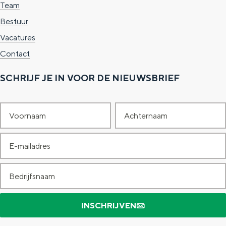
Team
Bestuur
Vacatures
Contact
SCHRIJF JE IN VOOR DE NIEUWSBRIEF
V
A
o
c
E
o
h
-
r
t
B
m
n
e
e
a
a
r
d
i
INSCHRIJVEN
a
n
r
l
m
a