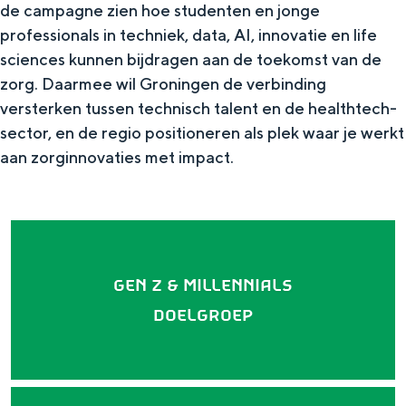
de campagne zien hoe studenten en jonge
professionals in techniek, data, AI, innovatie en life
sciences kunnen bijdragen aan de toekomst van de
Toolkits
zorg. Daarmee wil Groningen de verbinding
versterken tussen technisch talent en de healthtech-
Wil jij ook laten zien dat er niets boven
Groningen gaat? Dat kan! We hebben
sector, en de regio positioneren als plek waar je werkt
verschillende toolkits samengesteld waar
aan zorginnovaties met impact.
je zelf mee aan de slag kunt.
MERK GRONINGEN
Het verhaal van Groningen
GEN Z & MILLENNIALS
Huisstijl
DOELGROEP
Toolkit Merk Groningen
Veelgestelde vragen