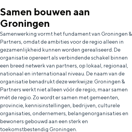
Samen bouwen aan
Groningen
Samenwerking vormt het fundament van Groningen &
Partners, omdat de ambities voor de regio alleen in
gezamenlijkheid kunnen worden gerealiseerd. De
Huisstijl
organisatie opereert als verbindende schakel binnen
een breed netwerk van partners, op lokaal, regionaal,
De huisstijl van Groningen is gebaseerd
nationaal en internationaal niveau. De naam van de
op wie we zijn en waar we naartoe willen.
organisatie benadrukt deze werkwijze: Groningen &
Om het wat eenvoudiger te zeggen: ons
uiterlijk komt voort uit ons innerlijk.
Partners werkt niet alleen vóór de regio, maar samen
mét de regio. Zo wordt er samen met gemeenten,
provincie, kennisinstellingen, bedrijven, culturele
OVER ONS
organisaties, ondernemers, belangenorganisaties en
Organisatie
bewoners gebouwd aan een sterk en
toekomstbestendig Groningen.
Team