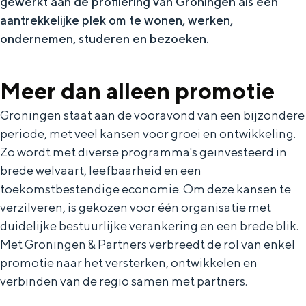
gewerkt aan de profilering van Groningen als een
aantrekkelijke plek om te wonen, werken,
ondernemen, studeren en bezoeken.
Toolkits
Wil jij ook laten zien dat er niets boven
Meer dan alleen promotie
Groningen gaat? Dat kan! We hebben
verschillende toolkits samengesteld waar
Groningen staat aan de vooravond van een bijzondere
je zelf mee aan de slag kunt.
periode, met veel kansen voor groei en ontwikkeling.
Zo wordt met diverse programma's geïnvesteerd in
brede welvaart, leefbaarheid en een
MERK GRONINGEN
toekomstbestendige economie. Om deze kansen te
Het verhaal van Groningen
verzilveren, is gekozen voor één organisatie met
Huisstijl
duidelijke bestuurlijke verankering en een brede blik.
Met Groningen & Partners verbreedt de rol van enkel
Toolkit Merk Groningen
promotie naar het versterken, ontwikkelen en
Veelgestelde vragen
verbinden van de regio samen met partners.