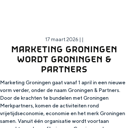
g
authenticiteit en bijzondere ervaringen
dichterbij zijn dan je denkt.
e
VOOR ONDERNEMERS
17 maart 2026
|
|
Diensten voor ondernemers
MARKETING GRONINGEN
Bedrijfsvermelding Visit Groningen
WORDT GRONINGEN &
PARTNERS
Toolkits
Beeldbank
Marketing Groningen gaat vanaf 1 april in een nieuwe
vorm verder, onder de naam Groningen & Partners.
Door de krachten te bundelen met Groningen
Merkpartners, komen de activiteiten rond
vrijetijdseconomie, economie en het merk Groningen
samen. Vanuit één organisatie wordt voortaan