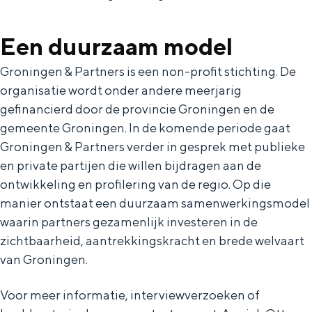
Bestuur
Een duurzaam model
Vacatures
Contact
Groningen & Partners is een non-profit stichting. De
organisatie wordt onder andere meerjarig
gefinancierd door de provincie Groningen en de
gemeente Groningen. In de komende periode gaat
Groningen & Partners verder in gesprek met publieke
en private partijen die willen bijdragen aan de
ontwikkeling en profilering van de regio. Op die
manier ontstaat een duurzaam samenwerkingsmodel
waarin partners gezamenlijk investeren in de
Organisatie
zichtbaarheid, aantrekkingskracht en brede welvaart
van Groningen.
Groningen & Partners is de organisatie die
zich inzet voor de brede ontwikkeling en
Voor meer informatie, interviewverzoeken of
profilering van Groningen. Ontstaan uit
een bundeling van krachten.