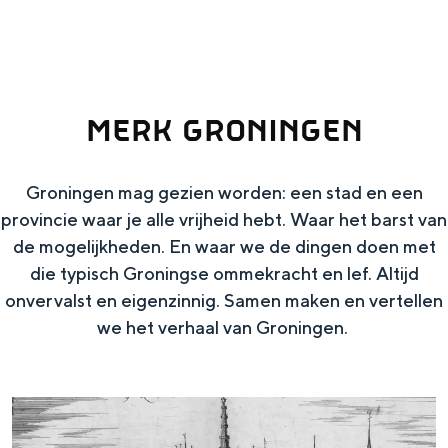
g
authenticiteit en bijzondere ervaringen
dichterbij zijn dan je denkt.
e
VOOR ONDERNEMERS
MERK GRONINGEN
Diensten voor ondernemers
Bedrijfsvermelding Visit Groningen
Groningen mag gezien worden: een stad en een
provincie waar je alle vrijheid hebt. Waar het barst van
de mogelijkheden. En waar we de dingen doen met
Toolkits
die typisch Groningse ommekracht en lef. Altijd
Beeldbank
onvervalst en eigenzinnig. Samen maken en vertellen
we het verhaal van Groningen.
D
e