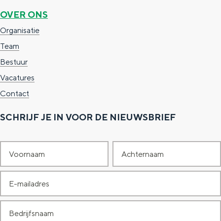
OVER ONS
Organisatie
Team
Bestuur
Vacatures
Contact
SCHRIJF JE IN VOOR DE NIEUWSBRIEF
V
A
o
c
E
o
h
-
r
t
B
m
n
e