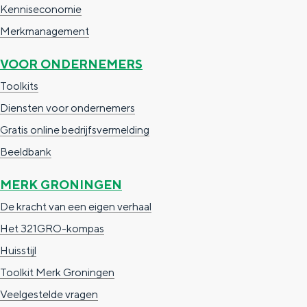
z
Kenniseconomie
e
Merkmanagement
n
VOOR ONDERNEMERS
o
Toolkits
v
Diensten voor ondernemers
e
Gratis online bedrijfsvermelding
r
Beeldbank
M
e
MERK GRONINGEN
r
De kracht van een eigen verhaal
k
Het 321GRO-kompas
?
Huisstijl
Toolkit Merk Groningen
Veelgestelde vragen