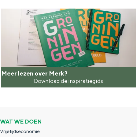
A
Q
Meer lezen over Merk?
Download de inspiratiegids
M
e
e
r
l
WAT WE DOEN
e
Vrijetijdseconomie