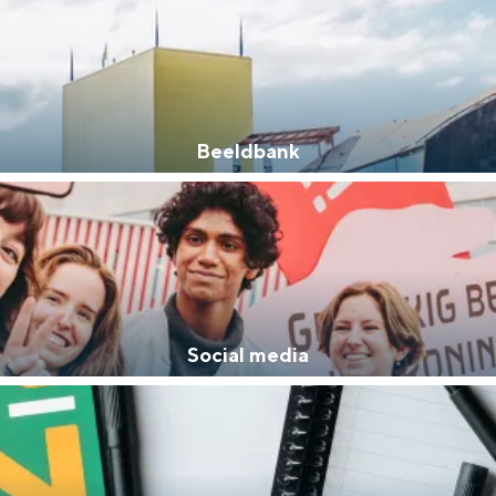
oven Groningen gaat? Dat kan! We hebben verschillende toolkits samenges
Beeldbank
Rechtenvrije foto's van diverse thema's
Social media
Deel jouw Groningen