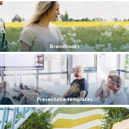
Video's van Groningen & Partners
Organisatie
e die zich inzet voor de brede ontwikkeling en profilering van Groning
Brandbooks
Brandbooks van de regio's
Presentatie templates
PowerPoint-presentaties in Groningen stijl