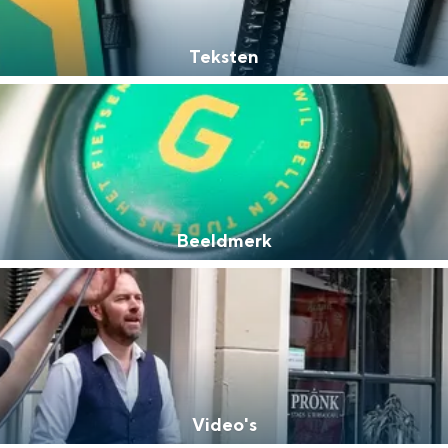
Huisstijl
Teksten
d op wie we zijn en waar we naartoe willen. Om het wat eenvoudiger te ze
Copykit met oneliners, hashtags en langere teksten
Beeldmerk
Voeg een vleugje merk toe aan jouw uiting
Video's