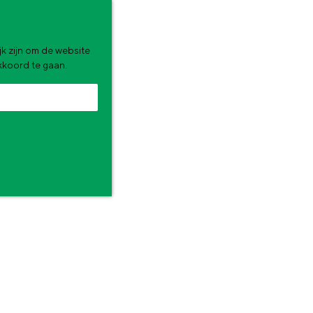
k zijn om de website
akkoord te gaan.
 dat rust, authenticiteit en bijzondere ervaringen dichterbij