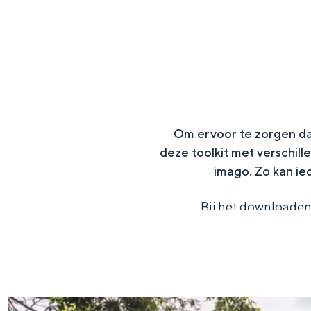
g
e
VOOR ONDERNEMERS
Diensten voor ondernemers
Bedrijfsvermelding Visit Gron
Toolkits
Beeldbank
Om ervoor te zorgen dat 
deze toolkit met verschil
imago. Zo kan ie
Bij het downloaden
B