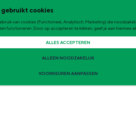
 gebruikt cookies
bruik van cookies (Functioneel, Analytisch, Marketing) die noodzakelij
aten functioneren. Door op accepteren te klikken, geef je aan hiermee 
ALLES ACCEPTEREN
ALLEEN NOODZAKELIJK
VOORKEUREN AANPASSEN
Ontdek wat je hebt
rgens voor nodig. Met onze campagne ‘Ontdek wat je hebt’ laten we zien