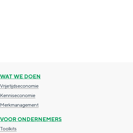
Bestuur
Vacatures
Contact
WAT WE DOEN
Vrijetijdseconomie
Kenniseconomie
Organisatie
Merkmanagement
Groningen & Partners is de organisatie die
VOOR ONDERNEMERS
zich inzet voor de brede ontwikkeling en
profilering van Groningen. Ontstaan uit
Toolkits
een bundeling van krachten.